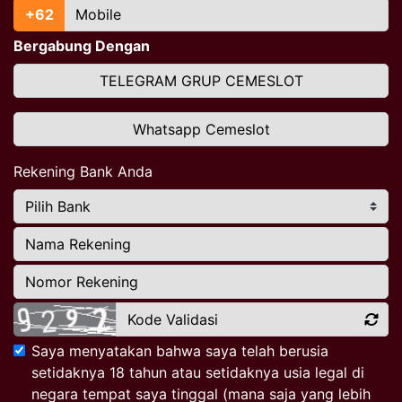
+62
Bergabung Dengan
TELEGRAM GRUP CEMESLOT
Whatsapp Cemeslot
Rekening Bank Anda
Saya menyatakan bahwa saya telah berusia
setidaknya 18 tahun atau setidaknya usia legal di
negara tempat saya tinggal (mana saja yang lebih