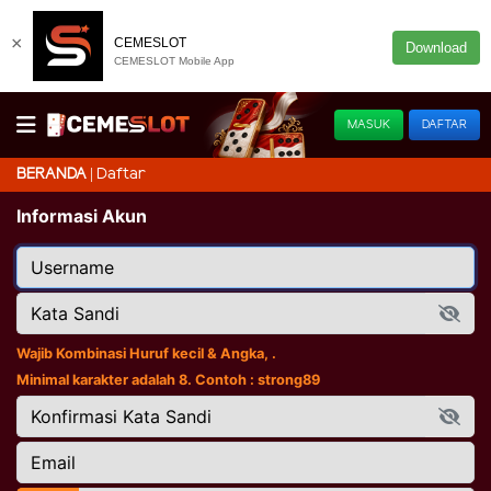
×
CEMESLOT
Download
CEMESLOT Mobile App
MASUK
DAFTAR
Daftar
BERANDA
Informasi Akun
Wajib Kombinasi Huruf kecil & Angka, .
Minimal karakter adalah 8. Contoh : strong89