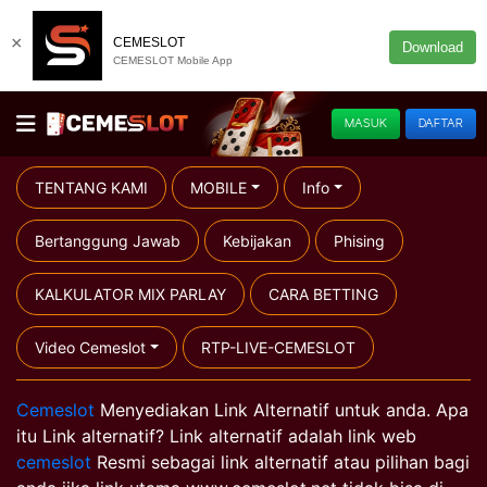
×
CEMESLOT
Download
CEMESLOT Mobile App
MASUK
DAFTAR
TENTANG KAMI
MOBILE
Info
Bertanggung Jawab
Kebijakan
Phising
KALKULATOR MIX PARLAY
CARA BETTING
Video Cemeslot
RTP-LIVE-CEMESLOT
Cemeslot
Menyediakan Link Alternatif untuk anda. Apa
itu Link alternatif? Link alternatif adalah link web
cemeslot
Resmi sebagai link alternatif atau pilihan bagi