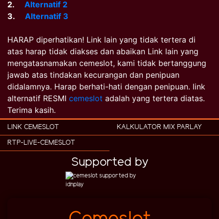
2.
Alternatif 2
3.
Alternatif 3
HARAP diperhatikan! Link lain yang tidak tertera di
atas harap tidak diakses dan abaikan Link lain yang
mengatasnamakan cemeslot, kami tidak bertanggung
jawab atas tindakan kecurangan dan penipuan
didalamnya. Harap berhati-hati dengan penipuan. link
alternatif RESMI
cemeslot
adalah yang tertera diatas.
Terima kasih.
LINK CEMESLOT
KALKULATOR MIX PARLAY
RTP-LIVE-CEMESLOT
Supported by