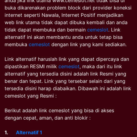
anda jika link utama www.cemeslot.net tidak bisa di
buka dikarenakan problem block dari provider koneksi
internet seperti Nawala, Internet Positif menjadikan
web link utama tidak dapat dibuka kembali dan anda
tidak dapat membuka dan bermain
cemeslot
. Link
alternatif ini akan membantu anda untuk tetap bisa
membuka
cemeslot
dengan link yang kami sediakan.
Link alternatif haruslah link yang dapat dipercaya dan
dipastikan RESMI milik
cemeslot
, maka dari itu link
alternatif yang tersedia disini adalah link Resmi yang
benar dan tepat. Link yang tersebar selain dari yang
tersedia disini harap diabaikan. Dibawah ini adalah link
cemeslot yang Resmi :
Berikut adalah link cemeslot yang bisa di akses
dengan cepat, aman, dan anti blokir :
1.
Alternatif 1