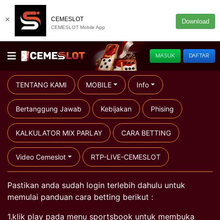
×
CEMESLOT
Download
CEMESLOT Mobile App
MASUK
DAFTAR
TENTANG KAMI
MOBILE
Info
Bertanggung Jawab
Kebijakan
Phising
KALKULATOR MIX PARLAY
CARA BETTING
Video Cemeslot
RTP-LIVE-CEMESLOT
Pastikan anda sudah login terlebih dahulu untuk
memulai panduan cara betting berikut :
1.klik play pada menu sportsbook untuk membuka