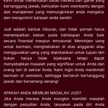
kami untuk menentukan batas mereka dari game yang
bertanggung jawab, kemudian kami membantu dengan
alat manajemen yang memungkinkan anda mengatur
dan mengontrol batasan anda sendiri.
Judi adalah bentuk hiburan, dan tidak pernah harus
menempatkan beban pada kehidupan Anda baik
secara finansial maupun emosional. Meminjam uang
untuk bermain, menghabiskan di atas anggaran atau
menggunakan uang yang dialokasikan untuk tujuan lain
bukan hanya tidak bijaksana tetapi dapat
menyebabkan masalah yang signifikan untuk Anda dan
orang lain di sekitar Anda. Kami ingin Anda menikmati
bermain di cemeslot, sehingga bertaruh bertanggung
jawab dan bersenang-senang!
APAKAH ANDA MEMILIKI MASALAH JUDI?
Jika Anda merasa Anda mungkin memiliki masalah
dengan perjudian Anda, tanyakan pada diri Anda