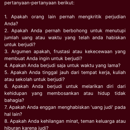
pertanyaan-pertanyaan berikut:
1. Apakah orang lain pernah mengkritik perjudian
Anda?
2. Apakah Anda pernah berbohong untuk menutupi
jumlah uang atau waktu yang telah anda habiskan
untuk berjudi?
3. Argumen apakah, frustasi atau kekecewaan yang
membuat Anda ingin untuk berjudi?
4. Apakah Anda berjudi saja untuk waktu yang lama?
5. Apakah Anda tinggal jauh dari tempat kerja, kuliah
atau sekolah untuk berjudi?
6. Apakah Anda berjudi untuk melarikan diri dari
kehidupan yang membosankan atau hidup tidak
bahagia?
7. Apakah Anda enggan menghabiskan 'uang judi' pada
hal lain?
8. Apakah Anda kehilangan minat, teman keluarga atau
hiburan karena judi?