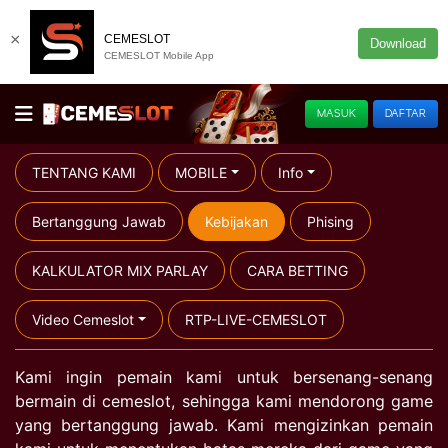
×
CEMESLOT
Download
CEMESLOT Mobile App
MASUK
DAFTAR
TENTANG KAMI
MOBILE
Info
Bertanggung Jawab
Kebijakan
Phising
KALKULATOR MIX PARLAY
CARA BETTING
Video Cemeslot
RTP-LIVE-CEMESLOT
Kami ingin pemain kami untuk bersenang-senang
bermain di cemeslot, sehingga kami mendorong game
yang bertanggung jawab. Kami mengizinkan pemain